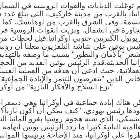
م توغلت الدبابات والقوات الروسية في الشم
سمة، وفي الشرق بالقرب من لوهانسك، كما م
جاورة في الشمال. ونزلت القوات الروسية في 
يوبول الكبريين جنوبي أوكرانيا.قبل لحظات من
ئيس بوتين على شاشة التلفزيون معلنا أن روسي
شعر "بالأمان والتطور" بسبب ما وصفه بالتهدي
انيا الحديثة.قدم الرئيس بوتين العديد من الحج
عقلانية، حيث ادعى أن هدفه من العملية العسك
اص الذين "يتعرضون للتنمر والإبادة الجماعية
"نزع السلاح والأفكار النازية" من أوكران
ن هناك إبادة جماعية في أوكرانيا وهي ديمقراط
ودها رئيس يهودي. "كيف يمكن أن أكون نازيا؟"
ينسكي، الذي شبه هجوم روسيا بغزو ألمانيا ال
عالمية الثانية.كثيرا ما ردد الرئيس بوتين اتهامه
وا على أوكرانيا، منذ الإطاحة برئيسها الموالي