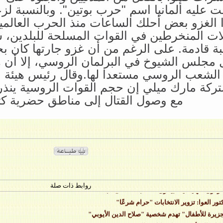
 عليه ألمانيا اسم "حرب بوتين". وبالنسبة لز
 الغزو بعض أحلك الساعات منذ الحرب العالمية ا
لات المنخرطين في القوات المسلحة للبلدين، 
ة قادمة. على الرغم من أن غزو جارتها كان 
 مجلس الشيوخ في البرلمان الروسي، إلا أن 
الشعب الروسي مستعدا لها.وقال رئيس هيئة الأ
ركة مارك ميلي إن حجم القوات الروسية ينذر 
مع وصول القتال إلى مناطق حضرية كثي
: الحجاب عبادة وينبغي احترامه
د أعداد المسلمين ببلجيكا
رفون صهاينة يستبيحون المسجد الأقصى مجددًا
روابط ذات صلة
تور العوا: تزوير الانتخابات "حرام شرعًا"
جزيرة للأطفال" تهدم شخصية "صلاح الدين الأيوبي"
يكا تطلق أكبر قمر اصطناعي للتجسس