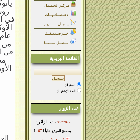
مـركــز التحـمــيـل
روس
الاحــصـــائــيـــات
في ال
ســجــل الــــــزوار
اخـبـر صــديــقــك
اتـــصـــل بــــــنـــا
في ا
من
القائمة البريدية
الأو
اشتراك
الغاء الإشتراك
عدد الزوار
انت الزائر :
25720793
يتصفح الموقع حالياً [
167
]
الع
غير معروف
[ 23 ]