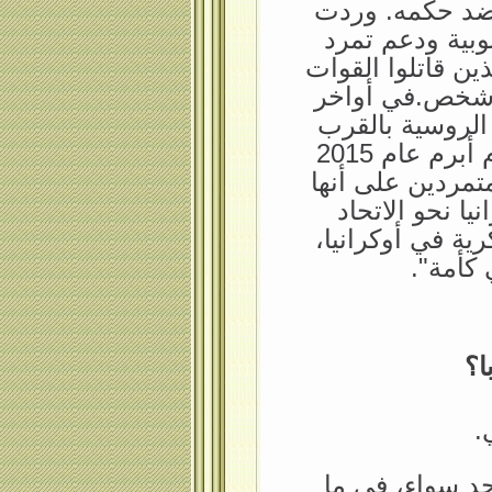
حتجاجات ضد حكمه. وردت
بية ودعم تمرد
ين قاتلوا القوات
رب أودت حتى الآن بحياة 14 ألف شخص.في أواخر
ات الروسية بالقرب
من حدود أوكرانيا. ثم ألغى هذا الأسبوع اتفاق سلام أبرم عام 2015
مردين على أنها
ا نحو الاتحاد
رية في أوكرانيا،
 كأمة".
ا؟
.
حد سواء، في ما