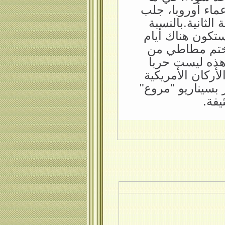
عماء أوروبا، جلب
لثانية.بالنسبة
ستكون هناك أيام
بختم مطاطي من
هذه ليست حربا
ركان الأمريكية
بسيناريو "مروع"
فة.