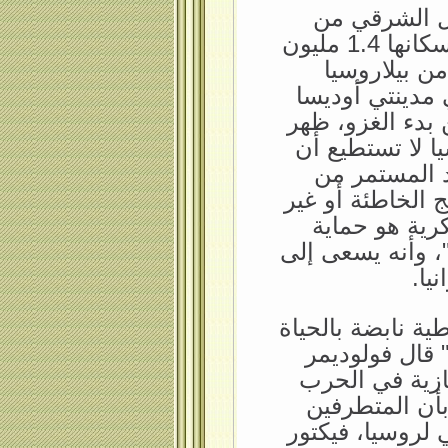
ال الشرقي من
أوكرانيا، بالقرب من مدينة خاركيف، التي يبلغ عدد سكانها 1.4 مليون
ن بيلاروسيا
مدينتي أوديسا
 بدء الغزو، ظهر
ا لا تستطيع أن
د المستمر من
ج الخاطئة أو غير
رية هو حماية
"، وأنه يسعى إلى
يا.
ية نابضة بالحياة
 قال فولوديمر
نازية في الحرب
 بأن المتطرفين
 لروسيا، فيكتور