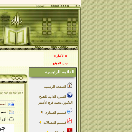
:: الأخبار ::
:جديد الموقع:
القائمة الرئيسية
الصفحة الرئيسية
السيرة الذاتية للشيخ
الدكتور/ محمد فرج الأصفر
ركــن الأخبار
الصفح
اسم ا
قســـم الفــتاوى
الزوار
قســـم المقــالات
جو