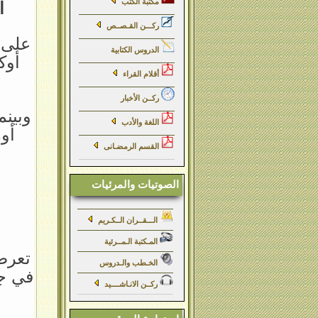
مكتبة الكتب
ا
ركـــن القـصــص
على 
الدروس الكتابية
أوك
أقلام القراء
ركــن الأخبار
وبينم
اللغة والأدب
أور
القسم الرمضـانى
الصوتيات والمرئيات
الـــقــران الــكـريم
المـكتبة الـمــرئية
تعرض
الخـطب والـدروس
في جم
ركــن الانـاشــــيد