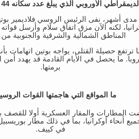
لديمقراطي الأوروبي الذي يبلغ عدد سكانه 44 مليون نسمة.
مدى أشهر، نفى الرئيس الروسي فلاديمير بوتي
رانيا، لكنه الآن مزق اتفاق سلام وأرسل قواته 
المناطق الشمالية والشرقية والجنوبية من أ
ا ترتفع حصيلة القتلى، يواجه بوتين اتهامات بأن
وبا. ما يحصل في الأيام القادمة قد يهدد أمن ال
برمتها.
ما المواقع التي هاجمتها القوات الروسية
ت المطارات والمقار العسكرية أولا للقصف ب
يع أنحاء أوكرانيا، بما في ذلك مطار بوريسبي
في كييف.