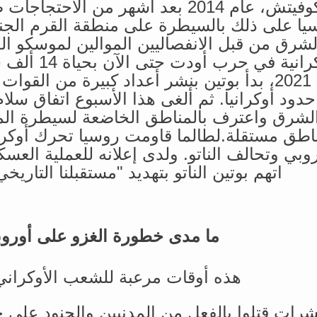
يانوكوفيتش، عام 2014 بعد أشهر من الا
يا على ذلك بالسيطرة على منطقة القرم الجنو
شرق من قبل الانفصاليين الموالين لموسكو الذ
الأوكرانية في ح
عام 2021، بدأ بوتين بنشر أعداد كبيرة من القو
لشرق واعترف بالمناطق الخاضعة لسيطرة المت
اطق مستقلة.لطالما قاومت روسيا تحرك أوكراني
روبي وتحالف الناتو. ولدى إعلانه للعملية العسك
اتهم بوتين الناتو بتهديد "مستقبلنا التاريخي
ما مدى خطورة الغزو على أوروب
هذه أوقات مرعبة للشعب الأوكراني
شرات قتلوا بالفعل من المدنيين والجنود على 