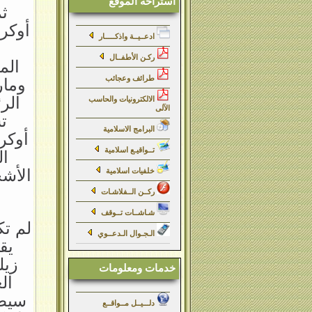
استراحة الموقع
ث
ادعــيــة واذكـــــار
ن
ركـن الأطفــال
الم
طرائف وعجائب
ومار
الر
الالكترونيات والحاسب
الآلى
ت
البرامج الاسلامية
أوكر
تــواقيـع اسلامية
ال
الأشخ
خلفيات اسلامية
ركــن الــفلاشـات
شـاشــات تــوقف
لم تك
الـجـوال الـدعــوي
يق
زيل
خدمات ومعلومات
ال
سيطر
دلـــيــل مــواقــع