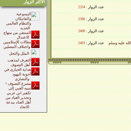
الاكثر الزوار
عدد الزوار :
2334
اليسوعية
والفاتيكان
عدد الزوار :
2386
والنظام العالمي
الجديد
عدد الزوار :
2400
المنتقى من منهاج
الاعتدال
مقالات الإسلاميين
عدد الزوار :
2403
واختلاف المصلين
الملل والنحل
التعرف لمذهب
أهل التصوف
هداية الحيارى في
أجوبة اليهود
والنصارى
مصرع التصوف =
تنبيه الغبي إلى
تكفير ابن عربي
وتحذير العباد من
أهل العناد ببدعة
الاتحاد