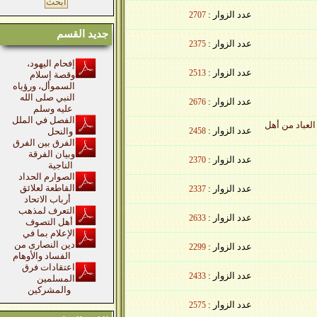
عدد الزوار :
2707
جديد القسم
عدد الزوار :
2375
إفحام اليهود،
عدد الزوار :
2513
وقصة إسلام
السموأل، ورؤياه
النبي صلى الله
عدد الزوار :
2676
عليه وسلم
الفصل في الملل
باد من أهل
عدد الزوار :
2458
والنحل
الفرق بين الفرق
وبيان الفرقة
عدد الزوار :
2370
الناجية
الصوارم الحداد
القاطعة لعلائق
عدد الزوار :
2337
أرباب الاتحاد
التعرف لمذهب
عدد الزوار :
2633
أهل التصوف
الإعلام بما في
دين النصارى من
عدد الزوار :
2299
الفساد والأوهام
اعتقادات فرق
عدد الزوار :
2433
المسلمين
والمشركين
عدد الزوار :
2575