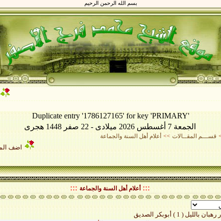
بسم الله الرحمن الرحيم
Duplicate entry '1786127165' for key 'PRIMARY'
الجمعة 7 أغسطس 2026 ميلادى - 22 صفر 1448 هجرى
قســـم المقــالات
>>
أعلام أهل السنة والجماعة
اضف المق
:::
:::
أعلام أهل السنة والجماعة
الليل ( 1 ) أبوبكر الصديق