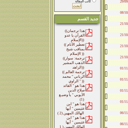
29/09
كاتب المقالة
08/10
جديد القسم
21/10
((هذا ترجمان
21/10
القرآن يا عدو
الإسلام))
(( تعطير الأنام
21/10
بمناقب شيخ
الإسلام ))
21/10
((ترجمة: سوار
الذهب المشير
الزاهد))
01/11
(( ترجمة العالم
الرباني " محمد
01/11
الراوي " ))
هذا هو " القائد
صلاح الدين
01/11
الأيوبي " يا وضيـع
(1)
01/11
هذا هو " ابن
عثيمين " أيها
06/11
الهالك المهين (2 )
هذا هو " ابن
عثيمين " أيها
06/11
الهالك المهين ( 1