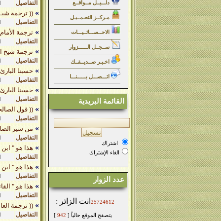
التفاصيل
دلـــيــل مــواقــع
ا
»
(( ترجمة شيـ
مـركــز التحـمــيـل
التفاصيل
ا
»
ترجمة الأمام
الاحــصـــائــيـــات
التفاصيل
ا
ســجــل الــــــزوار
»
ترجمة شيخ الأ
التفاصيل
ا
اخـبـر صــديــقــك
»
حسبنا البارئ 
اتـــصـــل بــــــنـــا
التفاصيل
ا
»
حسبنا البارئ 
التفاصيل
ا
القائمة البريدية
»
(( قول الصال
التفاصيل
ا
»
من سير الصالحات ( 6 ) أم ها
التفاصيل
ا
اشتراك
»
هذا هو " ابن ع
الغاء الإشتراك
التفاصيل
ا
»
هذا هو " ابن ع
التفاصيل
ا
عدد الزوار
»
هذا هو " القائ
التفاصيل
ا
انت الزائر :
25724612
»
(( ترجمة العا
التفاصيل
ا
يتصفح الموقع حالياً [
942
]