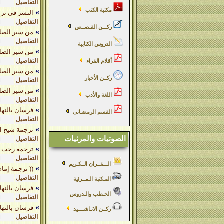
التفاصيل
ا
مكتبة الكتب
»
النشر في تراجـ
التفاصيل
ا
ركـــن القـصــص
»
من سير الصالحات ( 1 ) 
التفاصيل
ا
الدروس الكتابية
»
من سير الصالحات ( 2 ) صفية
التفاصيل
أقلام القراء
ا
»
من سير الصالحات ( 3 ) أ
ركــن الأخبار
التفاصيل
ا
»
من سير الصالحات ( 4 ) السيدة نف
اللغة والأدب
التفاصيل
ا
»
فرسان بالنهار رهبان ب
القسم الرمضـانى
التفاصيل
ا
»
ترجمة شيخ الإس
الصوتيات والمرئيات
التفاصيل
ا
»
ترجمة رجب ط
التفاصيل
ا
الـــقــران الــكـريم
»
(( ترجمة إمام 
التفاصيل
ا
المـكتبة الـمــرئية
»
فرسان بالنهار رهبان 
الخـطب والـدروس
التفاصيل
ا
»
فرسان بالنهار رهبان ب
ركــن الانـاشــــيد
التفاصيل
ا