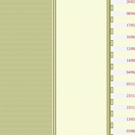
26/02
08/04
17/05
16/06
12/09
14/09
04/06
05/11
23/11
23/11
13/05
03/06