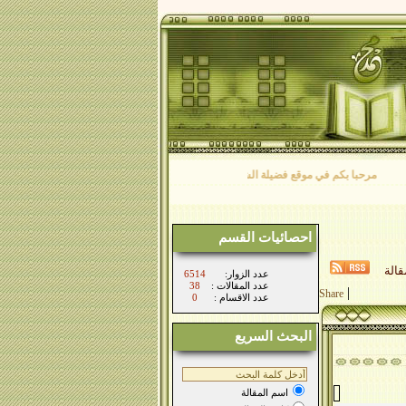
مرحبا بكم في موقع فضيلة الشيخ/ محمد فرج الأصفر نتمنى لكم طيب الاقامة بيننا
احصائيات القسم
الة
:عدد الزوار
6514
: عدد المقالات
38
|
Share
: عدد الاقسام
0
البحث السريع
اسم المقالة