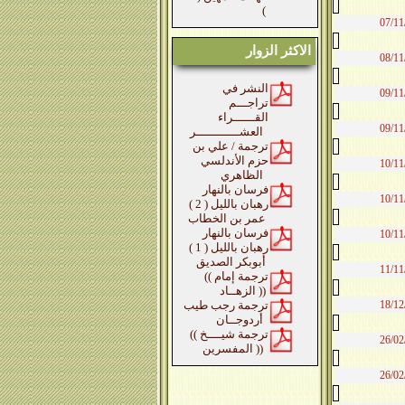
)
07/11
الاكثر الزوار
08/11
النشر في
09/11
تراجـــم
القــــــراء
09/11
العشــــــــــــر
ترجمة / علي بن
حزم الأندلسي
10/11
الظاهري
فرسان بالنهار
10/11
رهبان بالليل ( 2 )
عمر بن الخطاب
فرسان بالنهار
10/11
رهبان بالليل ( 1 )
أبوبكر الصديق
11/11
(( ترجمة إمام
الزهــاد ))
18/12
ترجمة رجب طيب
أردوجــان
(( ترجمة شيــــخ
26/02
المفسرين ))
26/02