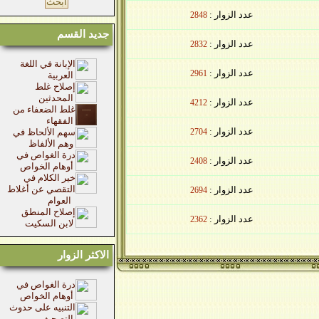
عدد الزوار :
2848
جديد القسم
عدد الزوار :
2832
الإبانة في اللغة
عدد الزوار :
2961
العربية
إصلاح غلط
المحدثين
عدد الزوار :
4212
غلط الضعفاء من
الفقهاء
عدد الزوار :
2704
سهم الألحاظ في
وهم الألفاظ
درة الغواص في
عدد الزوار :
2408
أوهام الخواص
خير الكلام في
التقصي عن أغلاط
عدد الزوار :
2694
العوام
إصلاح المنطق
عدد الزوار :
2362
لابن السكيت
الاكثر الزوار
درة الغواص في
أوهام الخواص
التنبيه على حدوث
التصحيف