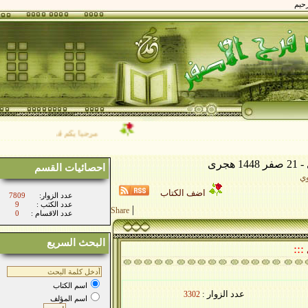
مرحبا بكم في موقع فضيلة الشيخ/ مح
احصائيات القسم
اضف الكتاب
:عدد الزوار
7809
: عدد الكتب
9
|
Share
: عدد الاقسام
0
البحث السريع
اسم الكتاب
عدد الزوار :
3302
اسم المؤلف