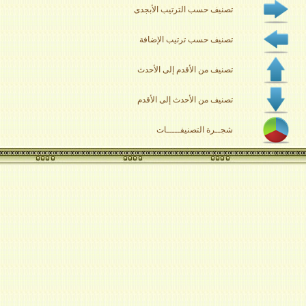
تصنيف حسب الترتيب الأبجدى
تصنيف حسب ترتيب الإضافة
تصنيف من الأقدم إلى الأحدث
تصنيف من الأحدث إلى الأقدم
شجــرة التصنيفـــــات