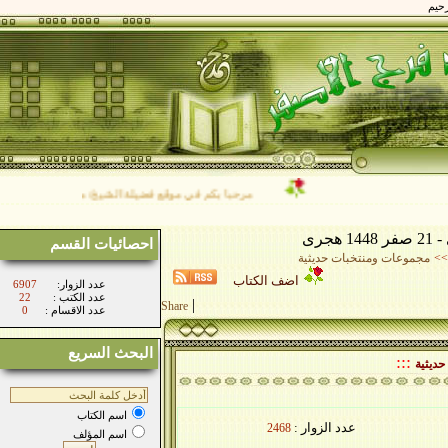
مرحبا بكم في موقع فضيلة الشيخ/ محمد فرج الأصفر نتمنى ل
احصائيات القسم
مجموعات ومنتخبات حديثية
اضف الكتاب
:عدد الزوار
6907
: عدد الكتب
22
|
Share
: عدد الاقسام
0
البحث السريع
:::
ية
اسم الكتاب
عدد الزوار :
2468
اسم المؤلف