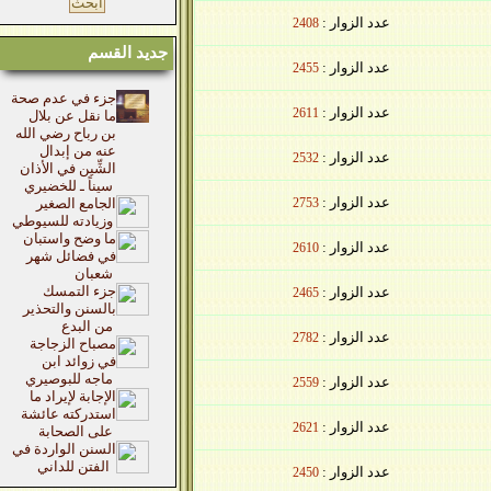
عدد الزوار :
2408
جديد القسم
عدد الزوار :
2455
جزء في عدم صحة
عدد الزوار :
2611
ما نقل عن بلال
بن رباح رضي الله
عنه من إبدال
عدد الزوار :
2532
الشِّين في الأذان
سيناً ـ للخضيري
عدد الزوار :
2753
الجامع الصغير
وزيادته للسيوطي
ما وضح واستبان
عدد الزوار :
2610
في فضائل شهر
شعبان
جزء التمسك
عدد الزوار :
2465
بالسنن والتحذير
من البدع
عدد الزوار :
2782
مصباح الزجاجة
في زوائد ابن
ماجه للبوصيري
عدد الزوار :
2559
الإجابة لإيراد ما
استدركته عائشة
عدد الزوار :
2621
على الصحابة
السنن الواردة في
الفتن للداني
عدد الزوار :
2450