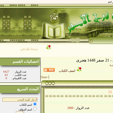
مرحبا بكم في موقع فضيلة الشيخ/ محم
احصائيات القسم
اضف الكتاب
:عدد الزوار
6427
: عدد الكتب
63
|
Share
: عدد الاقسام
0
البحث السريع
اسم الكتاب
عدد الزوار :
2660
اسم المؤلف