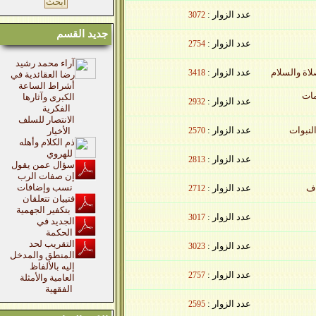
عدد الزوار :
3072
جديد القسم
عدد الزوار :
2754
آراء محمد رشيد
عدد الزوار :
3418
رضا العقائدية في
أشراط الساعة
الكبرى وآثارها
عدد الزوار :
2932
الفكرية
الانتصار للسلف
عدد الزوار :
2570
الأخيار
ذم الكلام وأهله
للهروي
عدد الزوار :
2813
سؤال عمن يقول
إن صفات الرب
نسب وإضافات
عدد الزوار :
2712
فتييان تتعلقان
بتكفير الجهمية
عدد الزوار :
3017
الجديد في
الحكمة
التقريب لحد
عدد الزوار :
3023
المنطق والمدخل
إليه بالألفاظ
عدد الزوار :
2757
العامية والأمثلة
الفقهية
عدد الزوار :
2595