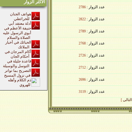
الاكثر الزوار
عدد الزوار :
2786
هواتف الجنان
للخرائطي
عدد الزوار :
2822
أدلة معتقد أبي
حنيفة الأعظم في
عدد الزوار :
2789
أبوي الرسول عليه
الصلاة والسلام
الحبائك في أخبار
عدد الزوار :
2768
الملائك
آكام المرجان في
عدد الزوار :
2726
أحكام الجان
قاعدة جليلة في
التوسل والوسيلة
عدد الزوار :
2712
التصريح بما تواتر
في نزول المسيح
عدد الزوار :
2696
ذم الكلام وأهله
للهروي
عدد الزوار :
3119
لى
]