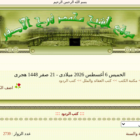
بسم الله الرحمن الرحيم
الخميس 6 أغسطس 2026 ميلادى - 21 صفر 1448 هجرى
مكتبة الكتب
>>
كتب العقائد والملل
>>
كتب الردود
اضف الك
:::
:::
كتب الردود
عدد الزوار :
2739