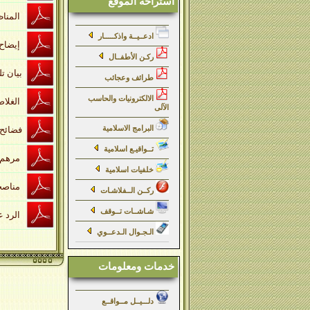
استراحة الموقع
المناظرة التقريرية بين الشيخ رحمت الله الهندي والقسيس بفندر
ادعــيــة واذكـــــار
إيضاح الدليل في قطع حجج أهل التعطيل
ركـن الأطفــال
بيان تلبيس الجهمية في تأسيس بدعهم الكلامية
طرائف وعجائب
الالكترونيات والحاسب
الغلاصم في إفحام المخاصم عند جريان النظر في أحكام القدر
الآلى
البرامج الاسلامية
فضائح الباطنية
تــواقيـع اسلامية
مرهم العلل المعضلة في الرد على أئمة المعتزلة
خلفيات اسلامية
مناصحة الإمام وهب بن منبه لرجل تأثر بالخوارج
ركــن الــفلاشـات
شـاشــات تــوقف
الرد على المنطقيين
الـجـوال الـدعــوي
خدمات ومعلومات
دلـــيــل مــواقــع