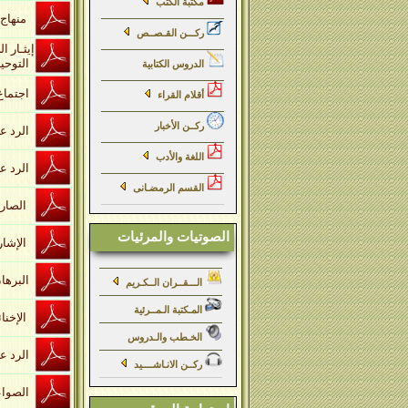
مكتبة الكتب
منهاج السنة النبوية
ركـــن القـصــص
إيثـار 
التوحيد
الدروس الكتابية
اجتماع الجيوش الاسلامية لابن القيم
أقلام القراء
ركــن الأخبار
الرد على الجمهية
اللغة والأدب
الرد على القائلين بوحدة الوجود
القسم الرمضـانى
الصارم المسلول على شاتم الرسول
الصوتيات والمرئيات
الإشارات والتنبيهات مع شرح نصير الدين الطوسي
البرهان المؤيد
الـــقــران الــكـريم
المـكتبة الـمــرئية
الإخنائية أو الرد على الإخنائي
الخـطب والـدروس
الرد على من ذهب إلى تصحيح علم الغيب من جهة الحظ
ركــن الانـاشــــيد
الصواعق المرسلة في الرد على الجهمية والمعطلة