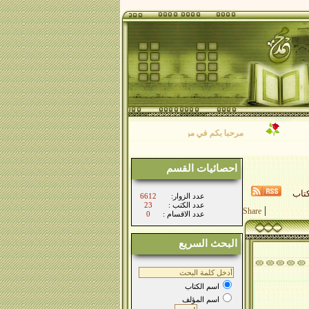
مرحبا بكم في موقع فضيلة الشيخ/ محمد فرج الأصفر نتمنى لكم طيب الاقامة بي
احصائيات القسم
تاب
:عدد الزوار
6612
: عدد الكتب
23
|
Share
: عدد الاقسام
0
البحث السريع
اسم الكتاب
اسم المؤلف