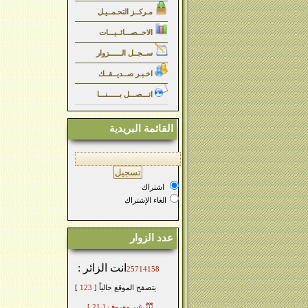
مـركــز التحـمــيـل
الاحــصـــائــيـــات
ســجــل الــــــزوار
اخـبـر صــديــقــك
اتـــصـــل بــــــنـــا
القائمة البريدية
اشتراك
الغاء الإشتراك
عدد الزوار
انت الزائر :
25714158
يتصفح الموقع حالياً [
123
]
غير معروف
[ 21 ]