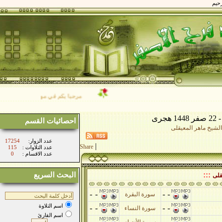
مرحبا بكم في موقع فضيلة الشيخ/ محمد فر
احصائيات القسم
خ ماهر المعيقلى
:عدد الزوار
17254
|
Share
: عدد التلاوات
115
: عدد الاقسام
0
:::
البحث السريع
-
-
-
-
سورة البقرة
اسم التلاوة
-
-
-
-
سورة النساء
اسم القارئ
-
-
-
-