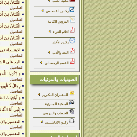
مكتبة الكتب
»
الْتِّبْيَانُ فِيْ آَد
التفاصيل
ا
ركـــن القـصــص
»
الْتِّبْيَانُ فِيْ آَدَ
التفاصيل
ا
الدروس الكتابية
»
الْتِّبْيَانُ فِيْ آَدَ
التفاصيل
أقلام القراء
ا
»
الْتِّبْيَانُ فِيْ آَد
ركــن الأخبار
التفاصيل
ا
»
الاهتــداء في 
اللغة والأدب
التفاصيل
ا
»
الرد على الش
القسم الرمضـانى
التفاصيل
ا
»
وَاذْكُرُوا اللَّهَ 
الصوتيات والمرئيات
التفاصيل
ا
»
رِجَالٌ لَا تُلْهِيهِم
التفاصيل
ا
الـــقــران الــكـريم
»
وَالْبَاقِيَاتُ الصَّ
التفاصيل
ا
المـكتبة الـمــرئية
»
إِنَّنِي أَنَا اللَّهُ
الخـطب والـدروس
التفاصيل
ا
»
التفسير والإسر
ركــن الانـاشــــيد
التفاصيل
ا
»
التفسير والإسر