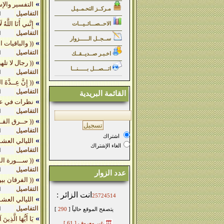
»
التفسير والإسرائيليات ( 8 
مـركــز التحـمــيـل
التفاصيل
ا
»
إِنَّني أَنَا اللَّهُ ل
الاحــصـــائــيـــات
التفاصيل
ا
ســجــل الــــــزوار
»
(( والباقيات 
التفاصيل
ا
اخـبـر صــديــقــك
»
(( رجال لا تله
اتـــصـــل بــــــنـــا
التفاصيل
ا
»
(( إِنَّ عِــدَّةَ ا
التفاصيل
ا
القائمة البريدية
»
نظرات في علو
التفاصيل
ا
»
(( حــرق القــ
التفاصيل
ا
اشتراك
»
الليالي العشـ
الغاء الإشتراك
التفاصيل
ا
»
(( ســـورة الف
التفاصيل
ا
عدد الزوار
»
(( الفرقان بي
التفاصيل
ا
انت الزائر :
25724514
»
الليالي العشـ
التفاصيل
ا
يتصفح الموقع حالياً [
290
]
»
يَا أَيُّهَا الَّذِين
غير معروف
[ 61 ]