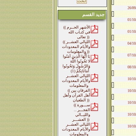
26/09
جديد القسم
01/10
(( الأشهر الحــرم
01/10
في كتـاب الله
تعالى ))
(( الليالي العشــر
04/10
والأيام المعدودات
والمعلومات ))
07/10
يَا أَيُّهَا الَّذِينَ آمَنُوا
لا تَخُونُوا اللَّهَ
وَالرَّسُولَ وَتَخُونُوا
08/10
أَمَانَاتِكُمْ (1)
الليالي العشــر
10/10
والأيام المعدودات
والمعلومات
(( الفرقان بين
10/10
أهل القرآن وأهل
الطغيان ))
10/10
(( ســـورة
الفجـــر ...
10/10
والليــالي
العشـــر ))
الليالي العشــر
10/10
والأيام المعدودات
والمعلومات