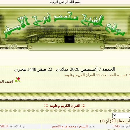
بسم الله الرحمن الرحيم
الجمعة 7 أغسطس 2026 ميلادى - 22 صفر 1448 هجرى
قســـم المقــالات
>>
القرأن الكريم وعلومه
اضف المق
:::
:::
القرأن الكريم وعلومه
َابِ حَمَلَةِ الْقُرْآَنِ (1)
5745
الشيخ / محمد فرج الأصفر
/2010
لقراءة:
بقلم:
تاريخ الاضافة: