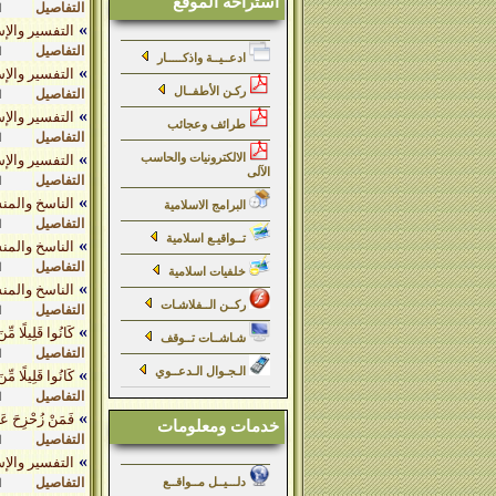
استراحة الموقع
التفاصيل
ا
»
التفسير والإسر
التفاصيل
ا
ادعــيــة واذكـــــار
»
التفسير والإسر
ركـن الأطفــال
التفاصيل
ا
»
التفسير والإسر
طرائف وعجائب
التفاصيل
ا
»
الالكترونيات والحاسب
التفسير والإسر
الآلى
التفاصيل
ا
»
الناسخ والمنس
البرامج الاسلامية
التفاصيل
ا
تــواقيـع اسلامية
»
الناسخ والمنس
التفاصيل
ا
خلفيات اسلامية
»
الناسخ والمنس
ركــن الــفلاشـات
التفاصيل
ا
»
كَانُوا قَلِيلًا مِّنَ
شـاشــات تــوقف
التفاصيل
ا
الـجـوال الـدعــوي
»
كَانُوا قَلِيلًا مِّنَ
التفاصيل
ا
»
فَمَنْ زُحْزِحَ عَنِ 
خدمات ومعلومات
التفاصيل
ا
»
التفسير والإسرائيليات ( 7
التفاصيل
دلـــيــل مــواقــع
ا