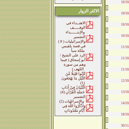
10/10
الاكثر الزوار
10/10
الاهتــداء في
10/10
الوقـــــف
والإبتــــــداء
10/10
التفسير
والإسرائيليات ( 8 )
في قصة بلقيس
11/10
ملكة سبأ
الرد على الشيخ /
11/10
أبو إسحاق ( فيما
وهم من سورة
الكهف )
11/10
كَانُوا قَلِيلًا مِّنَ
اللَّيْلِ مَا يَهْجَعُونَ
12/10
(1)
الْتِّبْيَانُ فِيْ آَدَابِ
13/10
حَمَلَةِ الْقُرْآَنِ (4)
التفسير
والإسرائليات (2)
14/10
وَاذْكُرُوا اللَّهَ فِي
أَيَّامٍ مَعْدُودَاتٍ
18/10
30/11