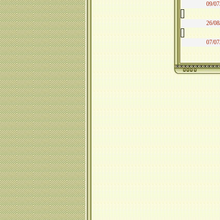
09/07
26/08
07/07