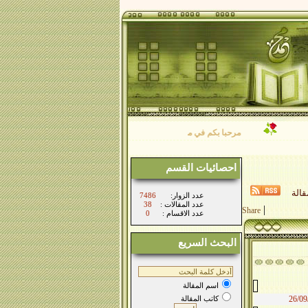
مرحبا بكم في موقع فضيلة الشيخ/ محمد فرج الأصفر نتمنى لكم طيب الاقامة بي
احصائيات القسم
الة
:عدد الزوار
7486
: عدد المقالات
38
|
Share
: عدد الاقسام
0
البحث السريع
اسم المقالة
26/09
كاتب المقالة