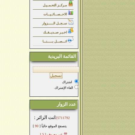
مـركــز التحـمــيـل
الاحــصـــائــيـــات
ســجــل الــــــزوار
اخـبـر صــديــقــك
اتـــصـــل بــــــنـــا
القائمة البريدية
اشتراك
الغاء الإشتراك
عدد الزوار
انت الزائر :
25711792
يتصفح الموقع حالياً [
90
]
غير معروف
[ 5 ]