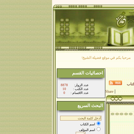
حبا بكم في موقع فضيلة الشيخ/ محمد فرج الأصفر نتمنى لكم طيب الاقامة بيننا
احصائيات القسم
تاب
:عدد الزوار
8878
: عدد الكتب
10
|
Share
: عدد الاقسام
0
البحث السريع
اسم الكتاب
اسم المؤلف