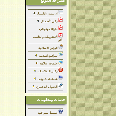
استراحة الموقع
ادعــيــة واذكـــــار
ركـن الأطفــال
طرائف وعجائب
الالكترونيات والحاسب
الآلى
البرامج الاسلامية
تــواقيـع اسلامية
خلفيات اسلامية
ركــن الــفلاشـات
شـاشــات تــوقف
الـجـوال الـدعــوي
خدمات ومعلومات
دلـــيــل مــواقــع