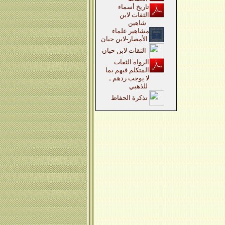
تاريخ أسماء
الثقات لابن
شاهين
مشاهير علماء
الأمصار-لابن حبان
الثقات لابن حبان
الرواة الثقات
المتكلم فيهم بما
لا يوجب ردهم ـ
للذهبي
تذكرة الحفاظ