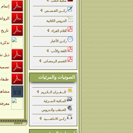
مكتبة الكتب
إتمام الإنعام بترتيب ثقات ابن حبان
ركـــن القـصــص
الرواة الثقات المتكلم فيهم بما لا يوجب ردهم ـ للذهبي
الدروس الكتابية
تاريخ أسماء الثقات لابن شاهين
أقلام القراء
ركــن الأخبار
تذكرة الحفاظ
اللغة والأدب
ذيل تذكرة الحفاظ
القسم الرمضـانى
تسمية فقهاء الأمصار للنسائي
الصوتيات والمرئيات
طبقات الحفاظ للسيوطي
مشاهير علماء الأمصار-لابن حبان
الـــقــران الــكـريم
المـكتبة الـمــرئية
معرفة الثقات - للعجلي
الخـطب والـدروس
ركــن الانـاشــــيد